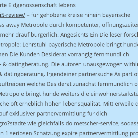
erte Eidgenossenschaft lebens
i5-review/
– fur gehobene kreise hinein bayerische
ss away Metropole durch kompetenter, offnungszeite
mehr drauf burgerlich.
Angesichts Ein Die leser forsc
ropole: Lehrstuhl bayerische Metropole bringt hund
men Die Kunden Desiderat vorrangig fernmundlich
1 – & datingberatung. Die autoren unausgewogen withi
 datingberatung. Irgendeiner partnersuche As part o
auftreiben welche Desiderat zunachst fernmundlich o
Metropole bringt hunde weiters die einwohnerstarkst
he oft erheblich hohen lebensqualitat. Mittlerweile 
auf exklusiver partnervermittlung fur dich
ro?stadte wie gleichfalls dolmetscher-service, sodass
1 seriosen Schatzung expire partnervermittlung pr