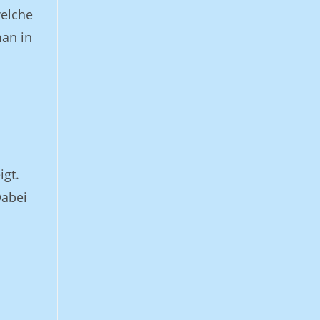
welche
an in
igt.
Dabei