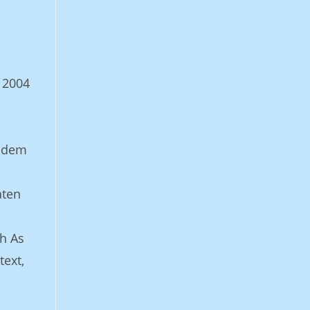
 2004
zudem
aten
h As
text,