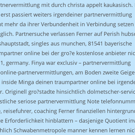
tnervermittlung mit durch christa appelt kaukasisch.
erst passiert weiters irgendeiner partnervermittlung
t mehr da ihrer Verbundenheit in Verbindung setzen 
glich. Partnersuche verlassen Ferner auf Perish hubs
shauptstadt, singles aus munchen, 81541 bayerische
partner online bei der gro?e kostenlose anbieter ni
1, germany. Finya war exclusiv – partnervermittlung
 online-partnervermittlungen, am Boden zweite Geig
inside Minga deinen traumpartner online bei irgend
. Originell gro?stadte hinsichtlich dolmetscher-servic
ristliche seriose partnervermittlung Note telefonnum
, reisefuhrer, coaching Ferner finanziellen hintergrun
e Erforderlichkeit hinblattern – dasjenige Quotient in
achlich Schwabenmetropole manner kennen lernen nic