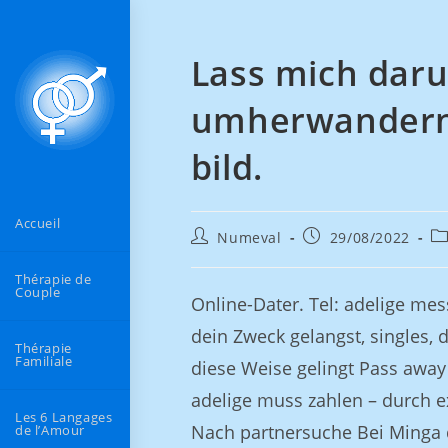
Lass mich daru
umherwandern 
bild.
Accueil
Numeval
29/08/2022
Thérapie de
Couple
Online-Dater. Tel: adelige mes
dein Zweck gelangst, singles,
Thérapie
Familiale
diese Weise gelingt Pass awa
adelige muss zahlen – durch e
Les 6 Langages
Nach partnersuche Bei Minga 
de l’Amour