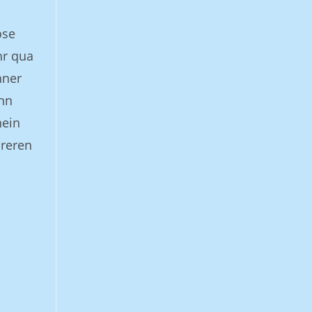
ose
hr qua
hner
nn
nein
ireren
,