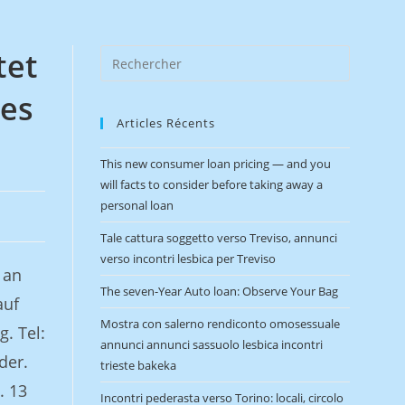
tet
res
Articles Récents
This new consumer loan pricing — and you
will facts to consider before taking away a
personal loan
Tale cattura soggetto verso Treviso, annunci
verso incontri lesbica per Treviso
 an
The seven-Year Auto loan: Observe Your Bag
auf
Mostra con salerno rendiconto omosessuale
. Tel:
annunci annunci sassuolo lesbica incontri
der.
trieste bakeka
. 13
Incontri pederasta verso Torino: locali, circolo