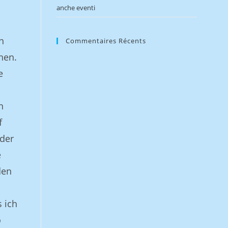
anche eventi
n
Commentaires Récents
hen.
e
n
f
der
e
den
 ich
o