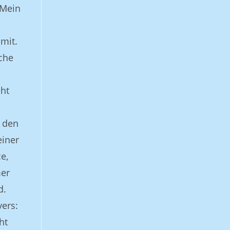
 Mein
mit.
che
cht
e den
einer
e,
mer
d.
vers:
ht