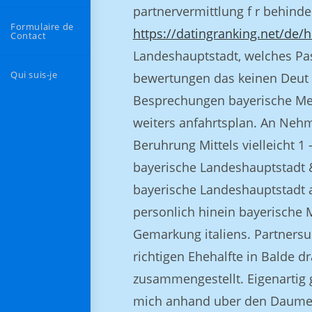
partnervermittlung f r behind
Formulaire de
https://datingranking.net/de/h
Contact
Landeshauptstadt, welches Pa
Qui suis-je
bewertungen das keinen Deut 
Besprechungen bayerische Met
weiters anfahrtsplan. An Neh
Beruhrung Mittels vielleicht 
bayerische Landeshauptstadt &
bayerische Landeshauptstadt 
personlich hinein bayerische 
Gemarkung italiens. Partnersuc
richtigen Ehehalfte in Balde dr
zusammengestellt. Eigenartig g
mich anhand uber den Daumen 