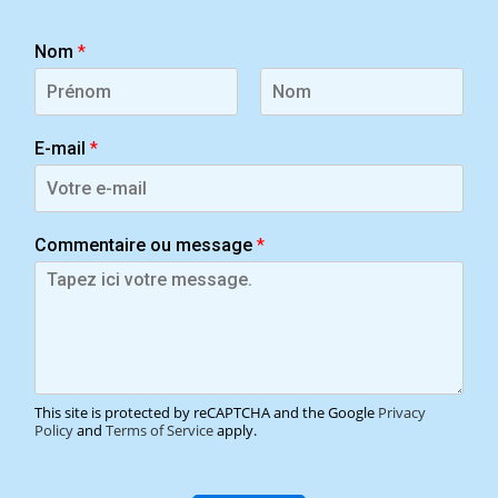
Nom
*
P
N
r
o
E-mail
*
é
m
n
o
m
Commentaire ou message
*
This site is protected by reCAPTCHA and the Google
Privacy
Policy
and
Terms of Service
apply.