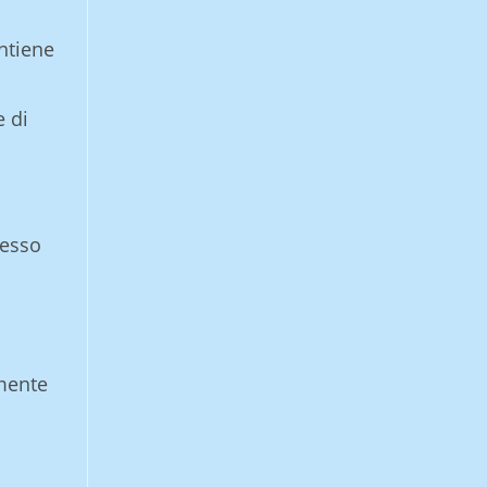
ntiene
e di
 esso
mente