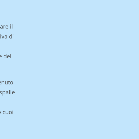
are il
iva di
e del
enuto
spalle
e cuoi