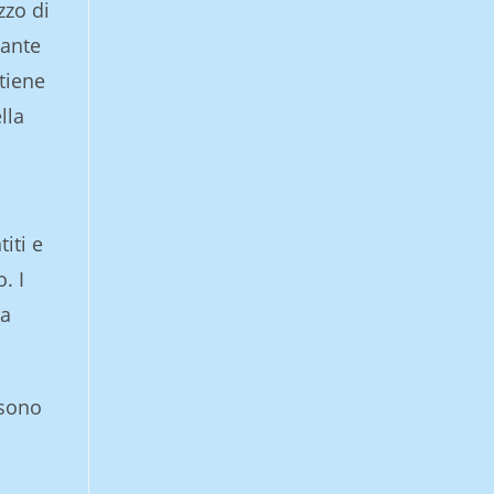
zzo di
lante
tiene
lla
iti e
. I
za
 sono