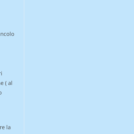
incolo
i
e ( al
o
re la