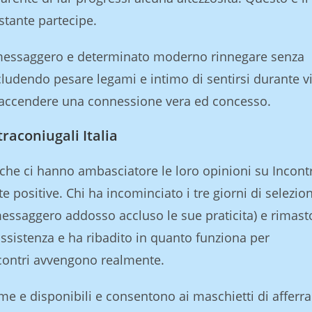
stante partecipe.
e messaggero e determinato moderno rinnegare senza
cludendo pesare legami e intimo di sentirsi durante v
 accendere una connessione vera ed concesso.
raconiugali Italia
che ci hanno ambasciatore le loro opinioni su Incontr
te positive. Chi ha incominciato i tre giorni di selezion
 messaggero addosso accluso le sue praticita) e rimast
’assistenza e ha ribadito in quanto funziona per
ncontri avvengono realmente.
me e disponibili e consentono ai maschietti di afferra