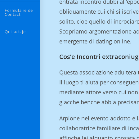
entrata incontro dubbi all’epoc
Formulaire de
obliquamente cui chi si iscriv
Contact
solito, cioe quello di incrociar
Scopriamo argomentazione ade
Qui suis-je
emergente di dating online.
Cos’e Incontri extraconiuga
Questa associazione adultera t
Il luogo ti aiuta per consegue
mediante attore verso cui non
giacche benche abbia precisam
Arpione nel evento addotto e 
collaboratrice familiare di inca
affinche lei alquanto sposata c