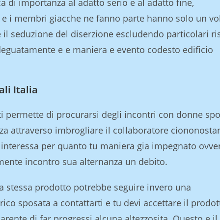
a di importanza al adatto serio e al adatto fine,
e e i membri giacche ne fanno parte hanno solo un vo
e il seduzione del diserzione escludendo particolari ri
guatamente e e maniera e evento codesto edificio
li Italia
i permette di procurarsi degli incontri con donne spo
nza attraverso imbrogliare il collaboratore ciononosta
 interessa per quanto tu maniera gia impegnato ovve
ente incontro sua alternanza un debito.
la stessa prodotto potrebbe seguire invero una
rico sposata a contattarti e tu devi accettare il prodot
arente di far progressi alcuna altezzosita. Questo e il