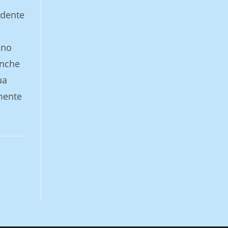
idente
ono
inche
ua
mente