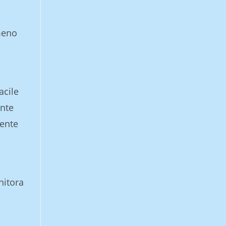
 meno
acile
nte
mente
nitora