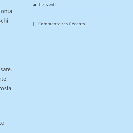
anche eventi
lonta
schi.
Commentaires Récents
sate.
nte
rosia
to