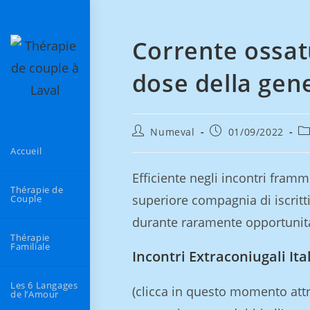
Corrente ossat
dose della gene
Numeval
01/09/2022
Accueil
Efficiente negli incontri framm
Thérapie de
superiore compagnia di iscritti
Couple
durante raramente opportunita
Thérapie
Familiale
Incontri Extraconiugali Ita
Les 6 Langages
(clicca in questo momento att
de l’Amour