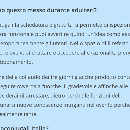
rso questo messo durante adulteri?
ugali la schedatura e gratuita, ti permette di ispezion
era funziona e puoi avvertire quindi un’idea compless
mporaneamente gli utenti. Nello spazio di il referto,
, e ove vuoi chattare e accedere alle razionalita pien
 abbonamento.
della collaudo dei tre giorni giacche prodotto cont
guire ovverosia fuorche. Il gradevole e affinche alle 
iderai di arrestare, dietro perche le funzioni del
dunarsi nuove conoscenze intriganti nel evento perch
ealmente tante.
aconiugali Italia?