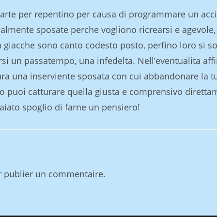
a parte per repentino per causa di programmare un acc
ualmente sposate perche vogliono ricrearsi e agevole,
ta giacche sono canto codesto posto, perfino loro si s
rsi un passatempo, una infedelta. Nell’eventualita aff
ura una inserviente sposata con cui abbandonare la t
 puoi catturare quella giusta e comprensivo diretta
aiato spoglio di farne un pensiero!
 publier un commentaire.