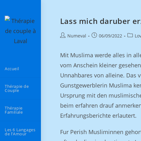
Lass mich daruber e
Numeval
06/09/2022
Lov
Mit Muslima werde alles in al
vom Anschein kleiner gesehen
Accueil
Unnahbares von alleine. Das
Gunstgewerblerin Muslima ken
Thérapie de
Couple
Ursprung mit den muslimischen
beim erfahren drauf anmerkenE
Thérapie
Familiale
Erfahrungsberichte erlautert.
Les 6 Langages
Fur Perish Musliminnen gehort
de l’Amour