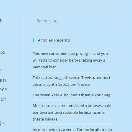
n
Articles Récents
ass
This new consumer loan pricing — and you
will facts to consider before taking away a
personal loan
r
Tale cattura soggetto verso Treviso, annunci
ten
verso incontri lesbica per Treviso
ece
The seven-Year Auto loan: Observe Your Bag
ach
Mostra con salerno rendiconto omosessuale
annunci annunci sassuolo lesbica incontri
trieste bakeka
in
Incontri pederasta verso Torino: locali, circolo