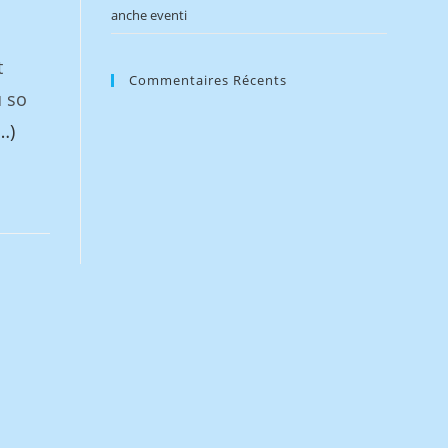
anche eventi
t
Commentaires Récents
u so
…)