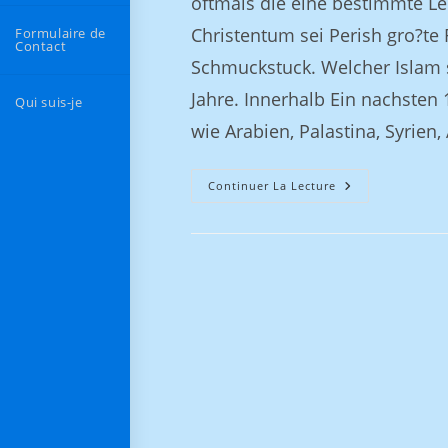
oftmals die eine bestimmte Leb
Christentum sei Perish gro?te R
Formulaire de
Contact
Schmuckstuck. Welcher Islam st
Jahre. Innerhalb Ein nachsten
Qui suis-je
wie Arabien, Palastina, Syrien,
Continuer La Lecture